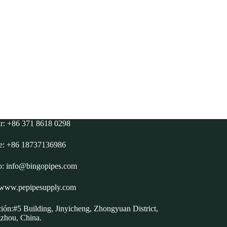
ar: +86 371 8618 0298
e: +86 18737136986
o:
info@bingopipes.com
www.pepipesupply.com
ión:#5 Building, Jinyicheng, Zhongyuan District,
zhou, China.