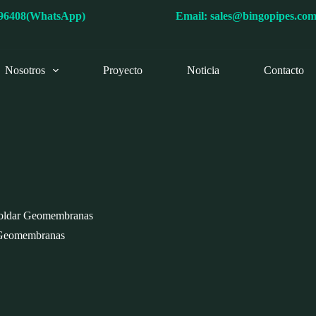
596408(WhatsApp)
Email:
sales@bingopipes.co
Nosotros
Proyecto
Noticia
Contacto
Soldar Geomembranas
 Geomembranas