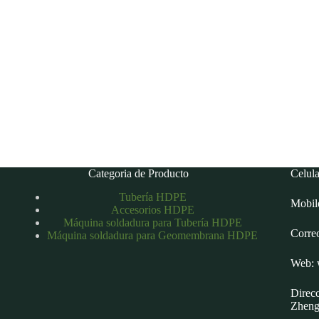
Categoria de Producto
Celul
Tubería HDPE
Mobil
Accesorios HDPE
Máquina soldadura para Tubería HDPE
Corre
Máquina soldadura para Geomembrana HDPE
Web: 
Direcc
Zheng