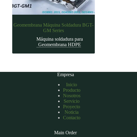
Geomembrana Máquina Soldadura BGT-
GM Series
Máquina soldadura para
Geomembrana HDPE
Empresa
Inicio
Producto
Nosotros
Servicio
Proyecto
Noticia
Contacto
Main Order