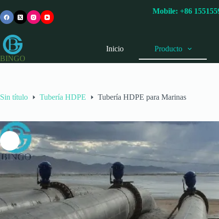
Saltar
Mobile:
+86 15515
al
contenido
Inicio
Producto
BINGO
Sin título
Tubería HDPE
Tubería HDPE para Marinas