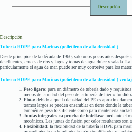
Descripción
Descripción
Tubería HDPE para Marinas (polietileno de alta densidad )
Desde principios de la década de 1960, solo unos pocos años después de
de efluentes, cruces de ríos y lagos y tomas de agua dulce y salada. La
particularmente el agua de mar, puede ser muy corrosiva para los materia
Tubería HDPE para Marinas (polietileno de alta densidad )
ventaj
Peso ligero:
para un diámetro de tubería dado y requisitos
menos de la mitad del peso de la tubería de hierro fundid
Flota:
debido a que la densidad del PE es aproximadamente
tramos largos se pueden ensamblar en tierra donde la tubería
también se pesa lo suficiente como para mantenerla anclad
Juntas integrales «a prueba de botellas»
: mediante el m
mecánicos. Las juntas de fusión por calor resultantes son ta
Flexibilidad:
la flexibilidad de la tubería HDPE para mari
procedimiento de hundimiento más simplificado, y también 