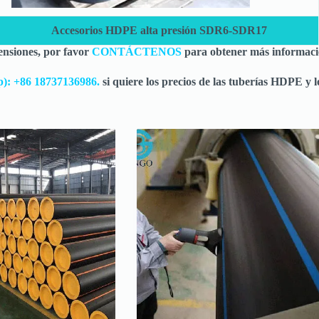
Accesorios HDPE alta presión SDR6-SDR17
ensiones, por favor
CONTÁCTENOS
para obtener más informaci
p): +86 18737136986.
si quiere los precios de las tuberías HDPE y