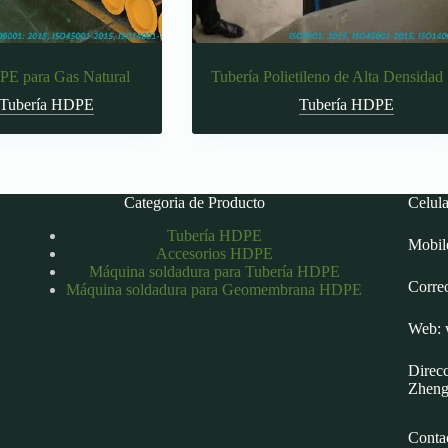
PE para Gas Natural
Tubería Polietileno de Alta Densidad
Tubería HDPE
Tubería HDPE
Categoria de Producto
Celul
Tubería HDPE
Mobil
Accesorios HDPE
Máquina soldadura para Tubería HDPE
Corre
Máquina soldadura para Geomembrana HDPE
Web: 
Direcc
Zheng
Conta