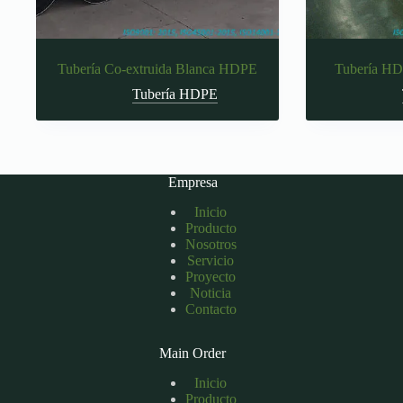
Tubería Co-extruida Blanca HDPE
Tubería HD
Tubería HDPE
Empresa
Inicio
Producto
Nosotros
Servicio
Proyecto
Noticia
Contacto
Main Order
Inicio
Producto