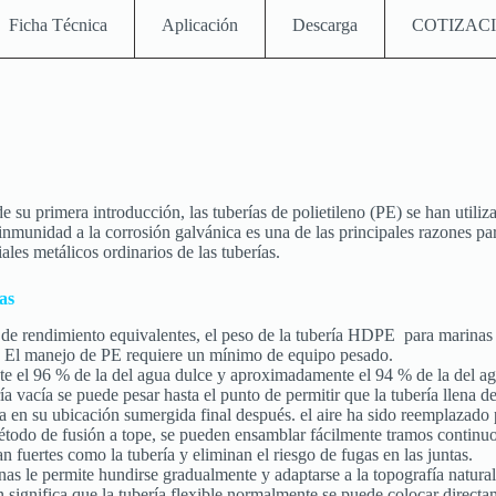
Ficha Técnica
Aplicación
Descarga
COTIZAC
 su primera introducción, las tuberías de polietileno (PE) se han utili
 inmunidad a la corrosión galvánica es una de las principales razones p
les metálicos ordinarios de las tuberías.
as
 de rendimiento equivalentes, el peso de la tubería HDPE para marinas 
o. El manejo de PE requiere un mínimo de equipo pesado.
 el 96 % de la del agua dulce y aproximadamente el 94 % de la del agua
 vacía se puede pesar hasta el punto de permitir que la tubería llena de 
a en su ubicación sumergida final después. el aire ha sido reemplazado 
étodo de fusión a tope, se pueden ensamblar fácilmente tramos continu
n fuertes como la tubería y eliminan el riesgo de fugas en las juntas.
nas le permite hundirse gradualmente y adaptarse a la topografía natura
significa que la tubería flexible normalmente se puede colocar directam