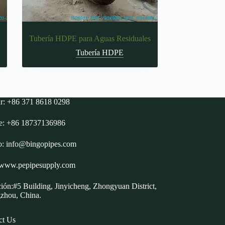
Tubería HDPE para Aguas Residuales
Tubería HDPE
ar: +86 371 8618 0298
e: +86 18737136986
o:
info@bingopipes.com
www.pepipesupply.com
ión:#5 Building, Jinyicheng, Zhongyuan District,
zhou, China.
ct Us