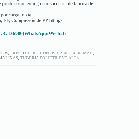
e producción, entrega o inspección de fábrica de
 por carga mixta.
n, EF, Compresión de PP fittings.
18737136986(WhatsApp/Wechat)
INOS
,
PRECIO TUBO HDPE PARA AGUA DE MAR
,
 MARINAS
,
TUBERÍA POLIETILENO ALTA