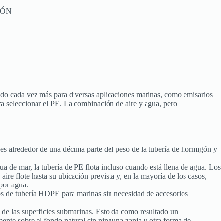
IÓN
zado cada vez más para diversas aplicaciones marinas, como emisarios
ara seleccionar el PE. La combinación de aire y agua, pero
es alrededor de una décima parte del peso de la tubería de hormigón y
 de mar, la tubería de PE flota incluso cuando está llena de agua. Los
aire flote hasta su ubicación prevista y, en la mayoría de los casos,
por agua.
os de tubería HDPE para marinas sin necesidad de accesorios
l de las superficies submarinas. Esto da como resultado un
ente sobre el fondo natural sin ninguna zanja u otra forma de