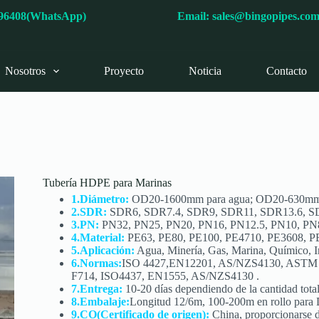
596408(WhatsApp)
Email:
sales@bingopipes.co
Nosotros
Proyecto
Noticia
Contacto
Tubería HDPE para Marinas
1.Diámetro:
OD20-1600mm para agua; OD20-630mm 
2.SDR:
SDR6, SDR7.4, SDR9, SDR11, SDR13.6, S
3.PN:
PN32, PN25, PN20, PN16, PN12.5, PN10, PN
4.Material:
PE63, PE80, PE100, PE4710, PE3608, 
5.Aplicación:
Agua, Minería, Gas, Marina, Químico, Ind
6.Normas:
ISO 4427,EN12201, AS/NZS4130, ASTM
F714, ISO4437, EN1555, AS/NZS4130 .
7.Entrega:
10-20 días dependiendo de la cantidad total
8.Embalaje:
Longitud 12/6m, 100-200m en rollo par
9.CO(Certificado de origen):
China, proporcionarse d