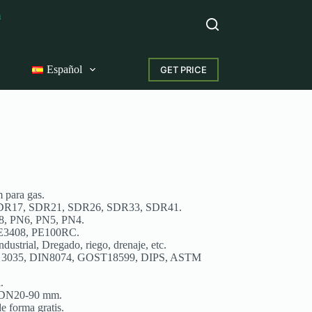
m
Español
GET PRICE
para gas.
DR17, SDR21, SDR26, SDR33, SDR41.
8, PN6, PN5, PN4.
PE3408, PE100RC.
ustrial, Dregado, riego, drenaje, etc.
 3035, DIN8074, GOST18599, DIPS, ASTM
.
a DN20-90 mm.
e forma gratis.