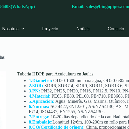
596408(WhatsApp)
Email:
sales@bingopipes.co
Nosotros
Proyecto
Noticia
Contacto
las
Tubería HDPE para Acuicultura en Jaulas
1.Diámetro:
OD20-1600mm para agua; OD20-630mm 
2.SDR:
SDR6, SDR7.4, SDR9, SDR11, SDR13.6, S
3.PN:
PN32, PN25, PN20, PN16, PN12.5, PN10, PN
4.Material:
PE63, PE80, PE100, PE4710, PE3608, 
5.Aplicación:
Agua, Minería, Gas, Marina, Químico, Ind
6.Normas:
ISO 4427,EN12201, AS/NZS4130, ASTM
F714, ISO4437, EN1555, AS/NZS4130 .
7.Entrega:
10-20 días dependiendo de la cantidad total
8.Embalaje:
Longitud 12/6m, 100-200m en rollo par
9.CO(Certificado de origen):
China, proporcionarse d