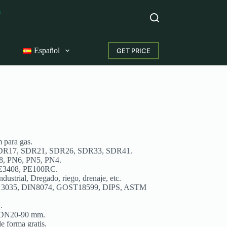
m
Español
GET PRICE
para gas.
DR17, SDR21, SDR26, SDR33, SDR41.
8, PN6, PN5, PN4.
PE3408, PE100RC.
ustrial, Dregado, riego, drenaje, etc.
 3035, DIN8074, GOST18599, DIPS, ASTM
.
a DN20-90 mm.
e forma gratis.