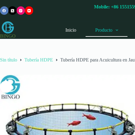
Saltar
Mobile:
+86 15515
al
contenido
Inicio
Producto
BINGO
Sin título
Tubería HDPE
Tubería HDPE para Acuicultura en Jau