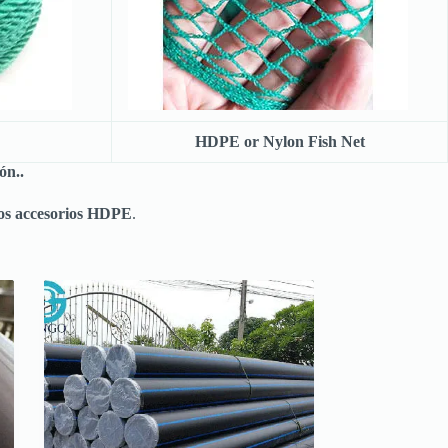
HDPE or Nylon Fish Net
ón..
 los accesorios HDPE
.