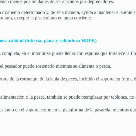
tienen menos posibilidades de ser atacados por depredadores.
n momento determinado y, de esta manera, ayuda a mantener el suminist
tura, excepto la piscicultura en agua corriente.
imera calidad (tubería, placa y soldadura HDPE)
.
s completa, en el interior se puede llenar con espuma que fortalece la flo
, el pescador puede sostenerlo mientras se alimenta o pesca.
te de la estructura de la jaula de peces, incluido el soporte en forma de 
limentación o la pesca, también se puede reemplazar por tablones, no e
s tanto en el soporte como en la plataforma de la pasarela, mientras q